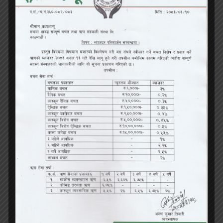
नदिने संस्था दिगो हुनै सक्दैन तसर्थ सदस्यहरुको लगानीको बचत र
प्रतिफलका लागि सुशासन युक्त साकोस निर्माण गर्ने सहकारीका सबै पक्षले
जिम्मेवारीलाई आत्मसाथ गरी लाग्नु पर्ने बताउँदै तालिमबाट सिकेका कुराहरु
प्रभावकारी बनाउनका लागि त्यसको कार्यान्वयन नै महत्वपूर्ण स्थान रहेको
भन्दै कार्यान्वयनका लागि शुभकामना दिँदै तालिम कर्मचारीहरुको क्षमता
विकासमा महत्वपूर्ण रहँदै आएको चर्चा गर्नुभयो साथै सहजकर्ता र सहभागी
सबैलाई धन्यवाद दिँदै तालिम समापन भएको बताउनु भएको थियो ।
कार्यक्रममा अतिथिज्यूहरुले संयुक्त रुपमा सहभागिहरुलाई प्रमाणपत्र
वितरण गर्नु भएको थियो । तालिमको सहजीकरण संघका तालिम अधिकृत
लव सिंखडाले गर्नुभएको थियो भने संचालन गोंगबु सेवा कार्यालय प्रमुख
दिनेश रोक्काले गर्नु भएको थियो ।
1
2
Next