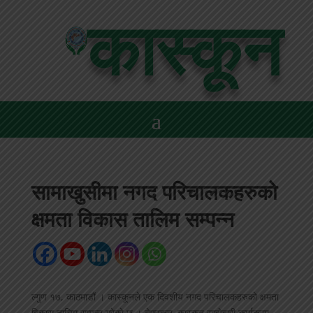
कास्कून
सामाखुसीमा नगद परिचालकहरुको
क्षमता विकास तालिम सम्पन्न
ल्गुण १७, काठमाडौं । कास्कूनले एक दिवशीय नगद परिचालकहरुको क्षमता
विकास तालिम सम्पन्न गरेको छ । नेफ्स्कून–कास्कून साझेदारी कार्यक्रम