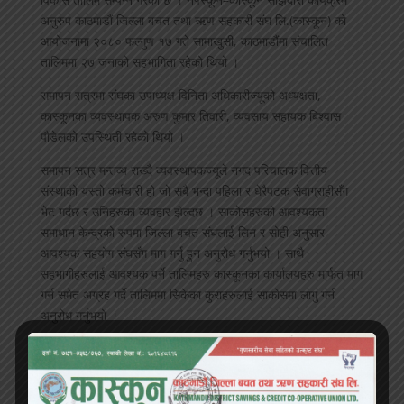
अनुरुप काठमाडौं जिल्ला बचत तथा ऋण सहकारी संघ लि.(कास्कून) को
आयोजनामा २०८० फल्गुण १७ गते सामाखुसी, काठमाडौंमा संचालित
तालिममा २७ जनाको सहभागिता रहेको थियो ।
समापन सत्रमा संघका उपाध्यक्ष विनिता अधिकारीज्यूको अध्यक्षता,
कास्कूनका व्यवस्थापक अरुण कुमार तिवारी, व्यवसाय सहायक बिश्वास
पौडेलको उपस्थिती रहेको थियो ।
समापन सत्र मन्तव्य राख्दै व्यवस्थापकज्यूले नगद परिचालक वित्तीय
संस्थाको यस्तो कर्मचारी हो जो सबै भन्दा पहिला र धेरैपटक सेवाग्राहीसँग
भेट गर्दछ र उनिहरुका व्यवहार झेल्दछ । साकोसहरुको आवश्यकता
समाधान केन्द्रको रुपमा जिल्ला बचत संघलाई लिन र सोही अनुसार
आवश्यक सहयोग संघसँग माग गर्नु हुन अनुरोध गर्नुभयो । साथै
सहभागीहरुलाई आवश्यक पर्ने तालिमहरु कास्कूनका कार्यालयहरु मार्फत माग
गर्न समेत अग्रह गर्दे तालिममा सिकेका कुराहरुलाई साकोसमा लागु गर्न
अनुरोध गर्नुभयो ।
तालिम समापन सत्र मन्तव्य राख्दै अध्यक्ष अधिकारीले तालिममा
सहभागीहरुलाई हार्दिक बधाई तथा धन्यवाद ज्ञापन गर्दै सदस्य सम्बन्धलाई
महत्व नदिने संस्थाले आफ्नो वृद्धि गर्न सम्भव छैन, सदस्य सम्बन्धलाई महत्व