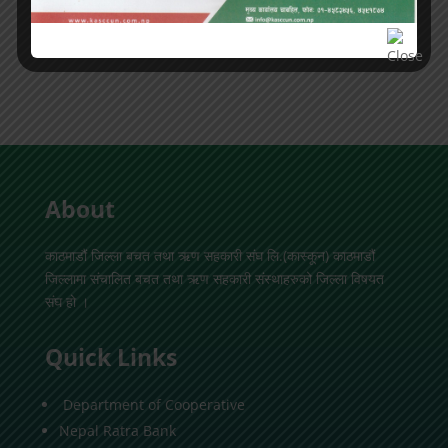
About
काठमाडौं जिल्ला बचत तथा ऋण सहकारी संघ लि.(कास्कून) काठमाडौं
जिल्लामा संचालित बचत तथा ऋण सहकारी संस्थाहरुको जिल्ला विषयत
संघ हो ।
Quick Links
Department of Cooperative
Nepal Ratra Bank