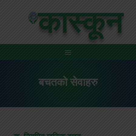
कास्कून
बचतको सेवाहरु