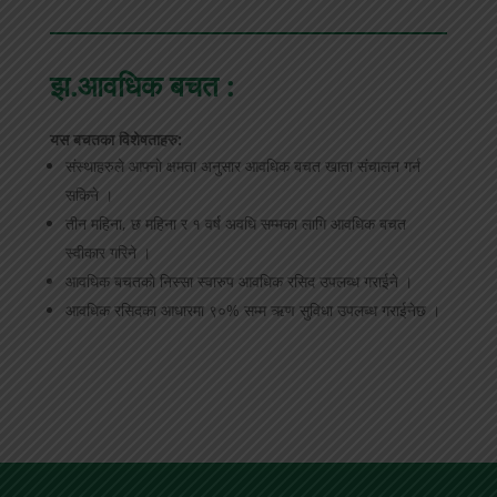
झ.आवधिक बचत :
यस बचतका विशेषताहरु:
संस्थाहरुले आफ्नो क्षमता अनुसार आवधिक बचत खाता संचालन गर्न
सकिने ।
तीन महिना, छ महिना र १ वर्ष अवधि सम्मका लागि आवधिक बचत
स्वीकार गरिने ।
आवधिक बचतको निस्सा स्वारुप आवधिक रसिद उपलब्ध गराईने ।
आवधिक रसिदका आधारमा ९०% सम्म ऋण सुविधा उपलब्ध गराईनेछ ।